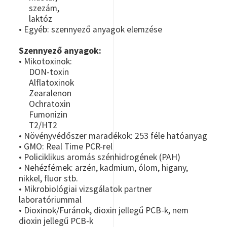
szezám,
laktóz
• Egyéb: szennyező anyagok elemzése
Szennyező anyagok:
• Mikotoxinok:
DON-toxin
Alflatoxinok
Zearalenon
Ochratoxin
Fumonizin
T2/HT2
• Növényvédőszer maradékok: 253 féle hatóanyag
• GMO: Real Time PCR-rel
• Policiklikus aromás szénhidrogének (PAH)
• Nehézfémek: arzén, kadmium, ólom, higany,
nikkel, fluor stb.
• Mikrobiológiai vizsgálatok partner
laboratóriummal
• Dioxinok/Furánok, dioxin jellegű PCB-k, nem
dioxin jellegű PCB-k