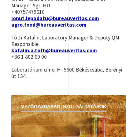
Manager Agri HU
+40757479610
ionut.lepadatu@bureauveritas.com
agro.food@bureauveritas.com
Tóth Katalin, Laboratory Manager & Deputy QM
Responsible
katalin.a.toth@bureauveritas.com
+36 1 802 69 00
Laboratórium címe: H- 5600 Békéscsaba, Berényi
út 134.
MEZŐGAZDASÁGI SZOLGÁLTATÁSOK