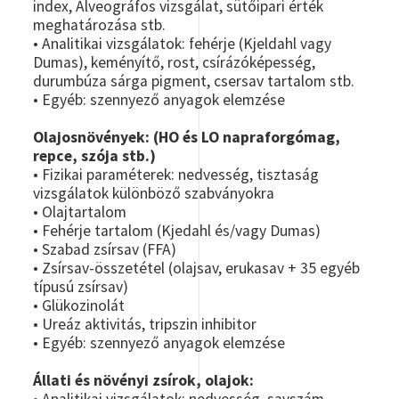
index, Alveográfos vizsgálat, sütőipari érték
meghatározása stb.
• Analitikai vizsgálatok: fehérje (Kjeldahl vagy
Dumas), keményítő, rost, csírázóképesség,
durumbúza sárga pigment, csersav tartalom
stb.
• Egyéb: szennyező anyagok elemzése
Olajosnövények: (HO és LO napraforgómag,
repce, szója stb.)
• Fizikai paraméterek: nedvesség, tisztaság
vizsgálatok különböző szabványokra
• Olajtartalom
• Fehérje tartalom (Kjedahl és/vagy Dumas)
• Szabad zsírsav (FFA)
• Zsírsav-összetétel (olajsav, erukasav + 35 egyéb
típusú zsírsav)
• Glükozinolát
• Ureáz aktivitás, tripszin inhibitor
• Egyéb: szennyező anyagok elemzése
Állati és növényi zsírok, olajok: