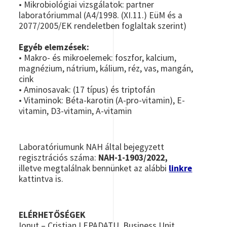
• Mikrobiológiai vizsgálatok: partner
laboratóriummal (A4/1998. (XI.11.) EüM és a
2077/2005/EK rendeletben foglaltak szerint)
Egyéb elemzések:
• Makro- és mikroelemek: foszfor, kalcium,
magnézium, nátrium, kálium, réz, vas, mangán,
cink
• Aminosavak: (17 típus) és triptofán
• Vitaminok: Béta-karotin (A-pro-vitamin), E-
vitamin, D3-vitamin, A-vitamin
Laboratóriumunk NAH által bejegyzett
regisztrációs száma:
NAH-1-1903/2022,
illetve
megtalálnak bennünket az alábbi
linkre
kattintva is.
ELÉRHETŐSÉGEK
Ionut – Cristian LEPADATU, Business Unit