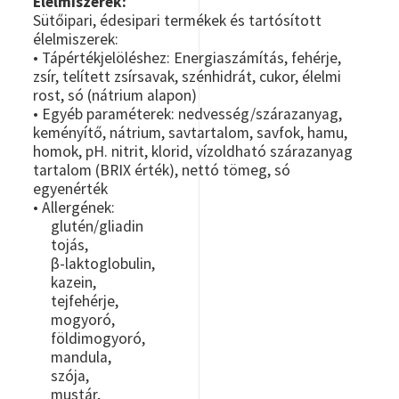
Élelmiszerek:
Sütőipari, édesipari termékek és tartósított
élelmiszerek:
• Tápértékjelöléshez: Energiaszámítás, fehérje,
zsír, telített zsírsavak, szénhidrát, cukor, élelmi
rost, só (nátrium alapon)
• Egyéb paraméterek: nedvesség/szárazanyag,
keményítő, nátrium, savtartalom, savfok, hamu,
homok, pH. nitrit, klorid, vízoldható szárazanyag
tartalom (BRIX érték), nettó tömeg, só
egyenérték
• Allergének:
glutén/gliadin
tojás,
β-laktoglobulin,
kazein,
tejfehérje,
mogyoró,
földimogyoró,
mandula,
szója,
mustár,