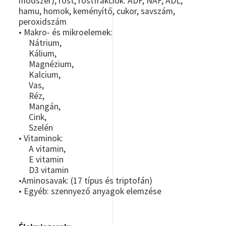
módszer), rost, rostfrakciók: ADF, NAF, ADL,
hamu, homok, keményítő, cukor, savszám,
peroxidszám
• Makro- és mikroelemek:
Nátrium,
Kálium,
Magnézium,
Kalcium,
Vas,
Réz,
Mangán,
Cink,
Szelén
• Vitaminok:
A vitamin,
E vitamin
D3 vitamin
•Aminosavak: (17 típus és triptofán)
• Egyéb: szennyező anyagok elemzése