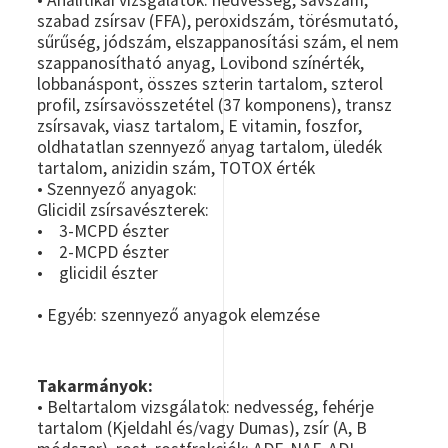
• Analitikai vizsgálatok: nedvesség, savszám,
szabad zsírsav (FFA), peroxidszám, törésmutató,
sűrűség, jódszám, elszappanosítási szám, el nem
szappanosítható anyag, Lovibond színérték,
lobbanáspont, összes szterin tartalom, szterol
profil, zsírsavösszetétel (37 komponens), transz
zsírsavak, viasz tartalom, E vitamin, foszfor,
oldhatatlan szennyező anyag tartalom, üledék
tartalom, anizidin szám, TOTOX érték
• Szennyező anyagok:
Glicidil zsírsavészterek:
• 3-MCPD észter
• 2-MCPD észter
• glicidil észter
• Egyéb: szennyező anyagok elemzése
Takarmányok:
• Beltartalom vizsgálatok: nedvesség, fehérje
tartalom (Kjeldahl és/vagy Dumas), zsír (A, B