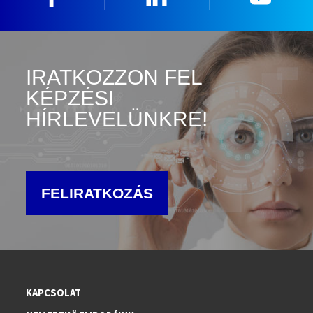
IRATKOZZON FEL
KÉPZÉSI
HÍRLEVELÜNKRE!
FELIRATKOZÁS
KAPCSOLAT