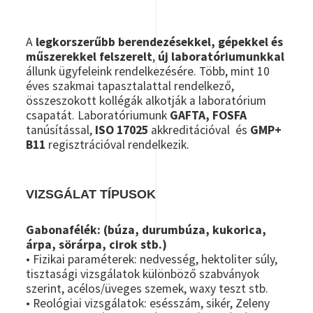
A
legkorszerűbb berendezésekkel, gépekkel és
műszerekkel felszerelt
,
új laboratóriumunkkal
állunk ügyfeleink rendelkezésére. Több, mint 10
éves szakmai tapasztalattal rendelkező,
összeszokott kollégák alkotják a laboratórium
csapatát. Laboratóriumunk
GAFTA, FOSFA
tanúsítással,
ISO 17025
akkreditációval és
GMP+
B11
regisztrációval rendelkezik.
VIZSGÁLAT TÍPUSOK
Gabonafélék: (búza, durumbúza, kukorica,
árpa, sörárpa, cirok stb.)
• Fizikai paraméterek: nedvesség, hektoliter súly,
tisztasági vizsgálatok különböző szabványok
szerint, acélos/üveges szemek, waxy teszt stb.
• Reológiai vizsgálatok: esésszám, sikér, Zeleny