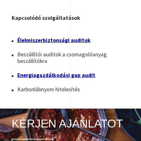
Kapcsolódó szolgáltatások
Élelmiszerbiztonsági auditok
Beszállítói auditok a csomagolóanyag
beszállítókra
Energiagazdálkodási gap audit
Karbonlábnyom hitelesítés
KÉRJEN AJÁNLATOT