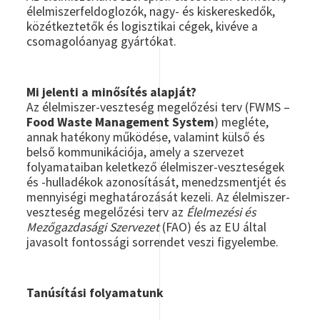
élelmiszerfeldoglozók, nagy- és kiskereskedők,
közétkeztetők és logisztikai cégek, kivéve a
csomagolóanyag gyártókat.
Mi jelenti a minősítés alapját?
Az élelmiszer-veszteség megelőzési terv (FWMS –
Food Waste Management System
) megléte,
annak hatékony működése, valamint külső és
belső kommunikációja, amely a szervezet
folyamataiban keletkező élelmiszer-veszteségek
és -hulladékok azonosítását, menedzsmentjét és
mennyiségi meghatározását kezeli. Az élelmiszer-
veszteség megelőzési terv az
Élelmezési és
Mezőgazdasági Szervezet
(FAO) és az EU által
javasolt fontossági sorrendet veszi figyelembe.
Tanúsítási folyamatunk