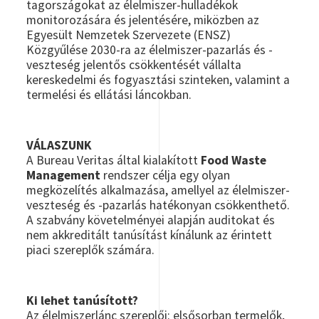
tagországokat az élelmiszer-hulladékok
monitorozására és jelentésére, miközben az
Egyesült Nemzetek Szervezete (ENSZ)
Közgyűlése 2030-ra az élelmiszer-pazarlás és -
veszteség jelentős csökkentését vállalta
kereskedelmi és fogyasztási szinteken, valamint a
termelési és ellátási láncokban.
VÁLASZUNK
A Bureau Veritas által kialakított
Food Waste
Management
rendszer célja egy olyan
megközelítés alkalmazása, amellyel az élelmiszer-
veszteség és -pazarlás hatékonyan csökkenthető.
A szabvány követelményei alapján auditokat és
nem akkreditált tanúsítást kínálunk az érintett
piaci szereplők számára.
Ki lehet tanúsított?
Az élelmiszerlánc szereplői: elsősorban termelők,