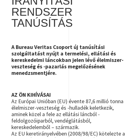
IRÁNYÍTÁSI
RENDSZER
TANÚSÍTÁS
A Bureau Veritas Csoport új tanúsítási
szolgáltatást nyújt a termelési, ellátási és
kereskedelmi láncokban jelen lévő élelmiszer-
veszteség és -pazarlás megelőzésének
menedzsmentjére.
AZ ÖN KIHÍVÁSAI
Az Európai Unióban (EU) évente 87,6 millió tonna
élelmiszer-veszteség és -hulladék keletkezik,
aminek közel a fele az ellátási láncból -
feldolgozóiparból, vendéglátásból,
kereskedelemből – származik.
Az EU keretirányelvében (2008/98/EC) kötelezte a