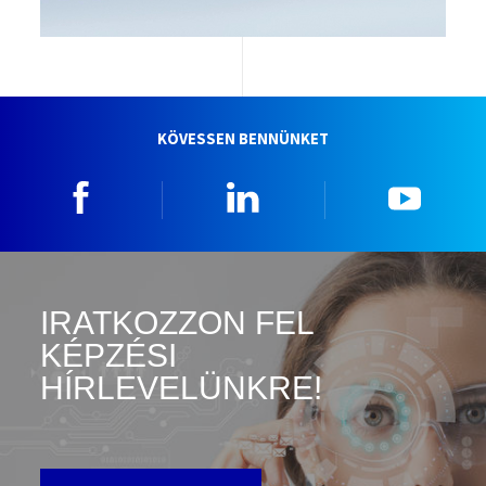
KÖVESSEN BENNÜNKET
Facebook
Linkedin
YouTu
IRATKOZZON FEL
KÉPZÉSI
HÍRLEVELÜNKRE!